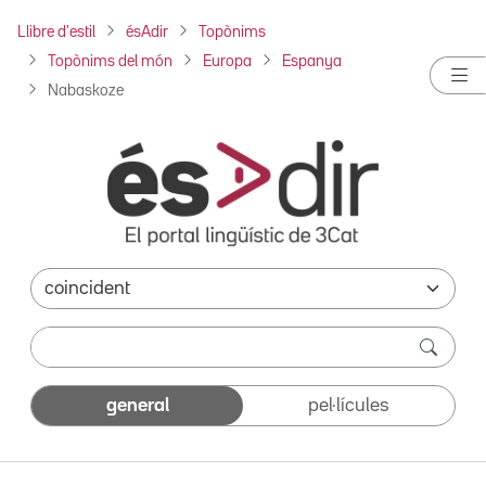
Llibre d'estil
ésAdir
Topònims
Topònims del món
Europa
Espanya
Nabaskoze
general
pel·lícules