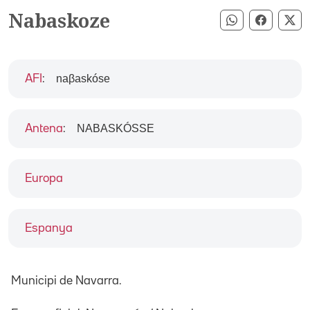
Nabaskoze
Compartir pe
Compart
Co
naβaskóse
AFI
:
NABASKÓSSE
Antena
:
Europa
Espanya
Municipi de Navarra.