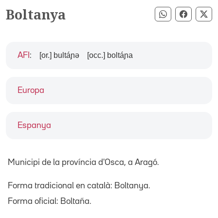
Boltanya
Compartir pe
Compart
Co
[or.] bultáɲə
[occ.] boltáɲa
AFI
:
Europa
Espanya
Municipi de la província d'Osca, a Aragó.
Forma tradicional en català: Boltanya.
Forma oficial: Boltaña.