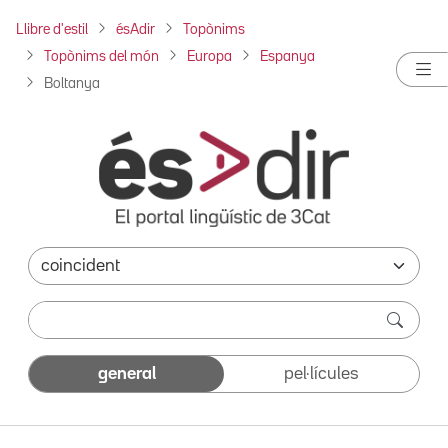
Llibre d'estil
ésAdir
Topònims
Topònims del món
Europa
Espanya
Boltanya
general
pel·lícules