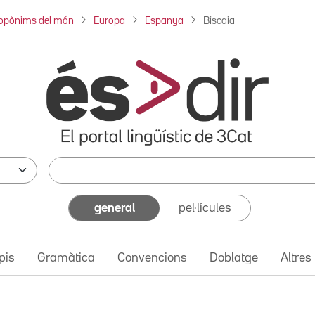
opònims del món
Europa
Espanya
Biscaia
general
pel·lícules
pis
Gramàtica
Convencions
Doblatge
Altres