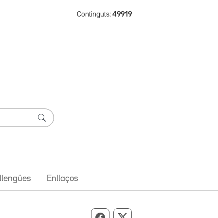
Continguts:
49919
 llengües
Enllaços