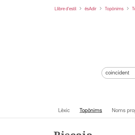
Llibre d'estil
ésAdir
Topònims
T
Lèxic
Topònims
Noms pro