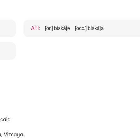
[or.] biskájə
[occ.] biskája
AFI
:
scaia.
a, Vizcaya.