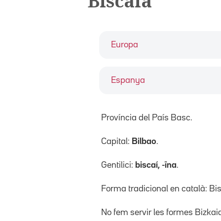
Biscaia
Europa
Espanya
Província del País Basc.
Capital:
Bilbao
.
Gentilici:
biscaí, -ïna
.
Forma tradicional en català: Bi
No fem servir les formes Bizkai