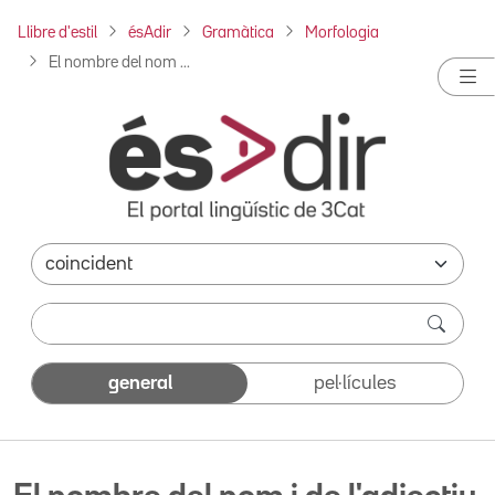
Llibre d'estil
ésAdir
Gramàtica
Morfologia
El nombre del nom ...
general
pel·lícules