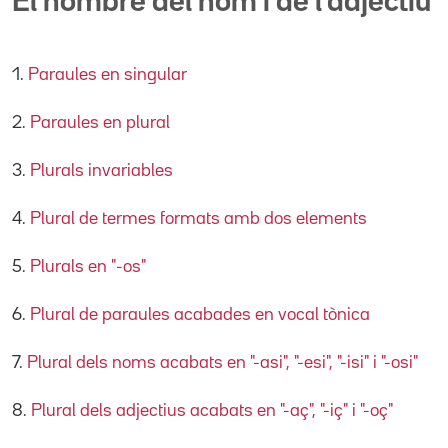
El nombre del nom i de l'adjectiu
1.
Paraules en singular
2.
Paraules en plural
3.
Plurals invariables
4.
Plural de termes formats amb dos elements
5.
Plurals en "
-
os"
6.
Plural de paraules acabades en vocal tònica
7.
Plural dels noms acabats en "-asi", "-esi", "-isi" i "-osi"
8.
Plural dels adjectius acabats en "-aç", "-iç" i "-oç"