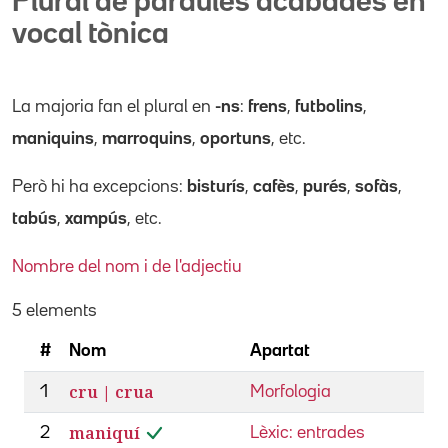
Plural de paraules acabades en
vocal tònica
La majoria fan el plural en
-ns
:
frens
,
futbolins
,
maniquins
,
marroquins
,
oportuns
, etc.
Però hi ha excepcions:
bisturís
,
cafès
,
purés
,
sofàs
,
tabús
,
xampús
, etc.
Nombre del nom i de l'adjectiu
5 elements
#
Nom
Apartat
cru | crua
1
Morfologia
maniquí
2
Lèxic: entrades