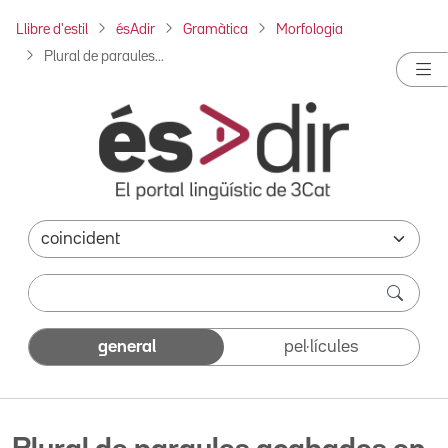
Llibre d'estil
ésAdir
Gramàtica
Morfologia
Plural de paraules...
general
pel·lícules