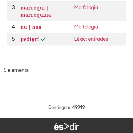
marroquí |
3
Morfologia
marroquina
nu | nua
4
Morfologia
pedigrí
5
Lèxic: entrades
5 elements
Continguts:
49919