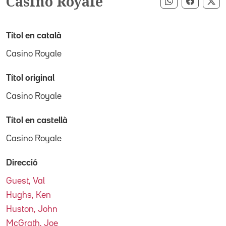
Casino Royale
Compartir pe
Compart
Co
Títol en català
Casino Royale
Títol original
Casino Royale
Títol en castellà
Casino Royale
Direcció
Guest, Val
Hughs, Ken
Huston, John
McGrath, Joe