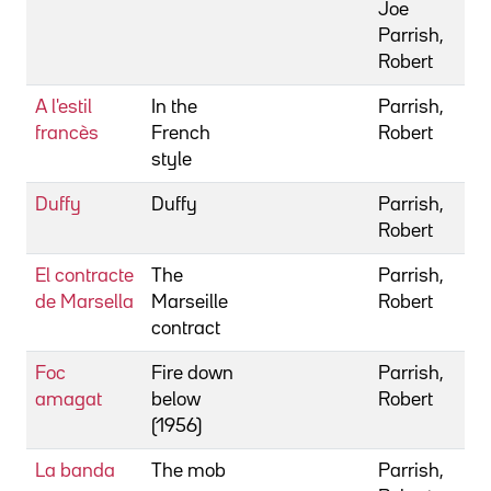
Joe
Parrish,
Robert
A l'estil
In the
Parrish,
francès
French
Robert
style
Duffy
Duffy
Parrish,
Robert
El contracte
The
Parrish,
de Marsella
Marseille
Robert
contract
Foc
Fire down
Parrish,
amagat
below
Robert
(1956)
La banda
The mob
Parrish,