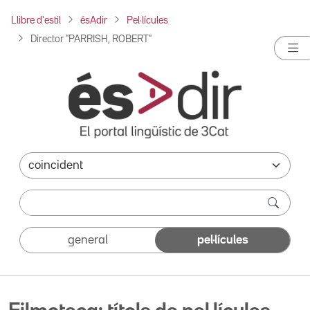
Llibre d'estil
ésAdir
Pel·lícules
Director "PARRISH, ROBERT"
general
pel·lícules