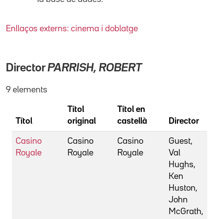
Enllaços externs: cinema i doblatge
Director
PARRISH, ROBERT
9 elements
Títol
Títol en
Títol
original
castellà
Director
Casino
Casino
Casino
Guest,
Royale
Royale
Royale
Val
Hughs,
Ken
Huston,
John
McGrath,