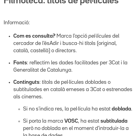
Filmoteca: títols de pel·lícules
Informació:
Com es consulta?
Marca l'opció
pel·lícules
del
cercador de l'ésAdir i busca-hi títols (original,
català, castellà) o directors.
Fonts
: reflectim les dades facilitades per 3Cat i la
Generalitat de Catalunya.
Continguts
: títols de pel·lícules doblades o
subtitulades en català emeses a 3Cat o estrenades
als cinemes.
Si no s'indica res, la pel·lícula ha estat
doblada
.
Si porta la marca
VOSC
, ha estat
subtitulada
però no doblada en el moment d'introduir-la a
la base de dades.