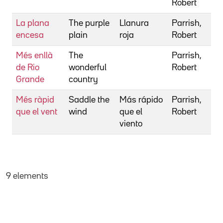
Robert
La plana
The purple
Llanura
Parrish,
encesa
plain
roja
Robert
Més enllà
The
Parrish,
de Rio
wonderful
Robert
Grande
country
Més ràpid
Saddle the
Más rápido
Parrish,
que el vent
wind
que el
Robert
viento
9 elements