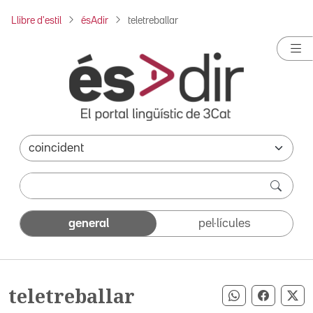
Llibre d'estil
ésAdir
teletreballar
general
pel·lícules
teletreballar
Compartir pe
Compart
Co