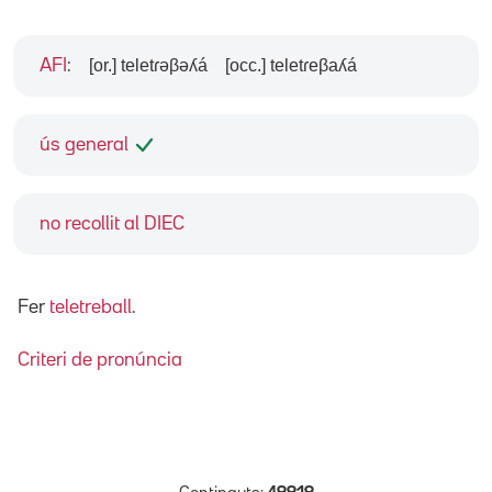
[or.] teletɾəβəʎá
[occ.] teletɾeβaʎá
AFI
:
ús general
no recollit al DIEC
Fer
teletreball
.
Criteri de pronúncia