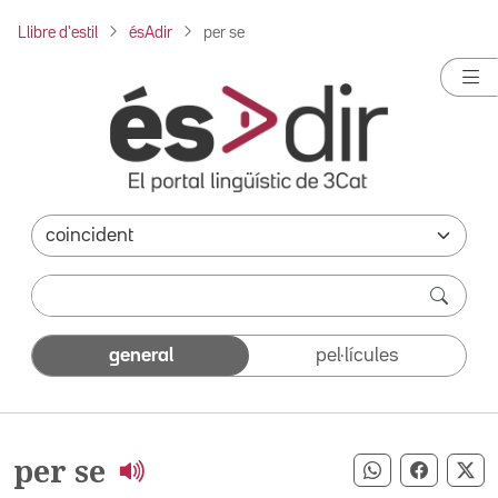
Llibre d'estil
ésAdir
per se
general
pel·lícules
per se
Compartir pe
Compart
Co