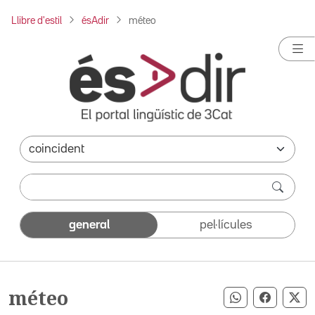
Llibre d'estil
ésAdir
méteo
general
pel·lícules
méteo
Compartir pe
Compart
Co