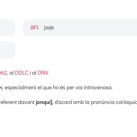
jɔ́ŋki
AFI
:
D62
, al
DDLC
i al
DNV
.
n
, especialment el que ho és per via intravenosa.
referent davant
jonqui)
, d'acord amb la pronúncia col·loquia