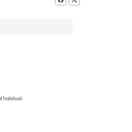
Compartir per Facebook
Compartir per X
l habitual.