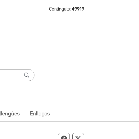
Continguts:
49919
 llengües
Enllaços