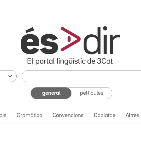
general
pel·lícules
pis
Gramàtica
Convencions
Doblatge
Altres