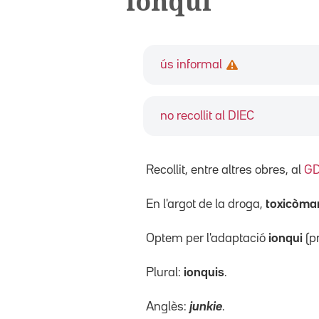
ionqui
ús informal
no recollit al DIEC
Recollit, entre altres obres, al
G
En l'argot de la droga,
toxicòma
Optem per l'adaptació
ionqui
(p
Plural:
ionquis
.
Anglès:
junkie
.