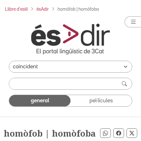
Llibre d'estil
ésAdir
homòfob | homòfoba
general
pel·lícules
homòfob | homòfoba
Compartir pe
Compart
Co