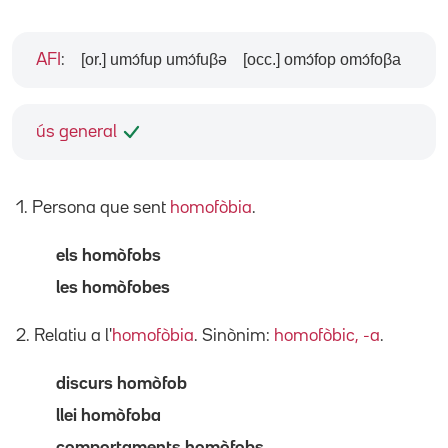
[or.] umɔ́fup umɔ́fuβə
[occ.] omɔ́fop omɔ́foβa
AFI
:
ús general
1. Persona que sent
homofòbia
.
els homòfobs
les homòfobes
2. Relatiu a l'
homofòbia
. Sinònim:
homofòbic, -a
.
discurs homòfob
llei homòfoba
comportaments homòfobs