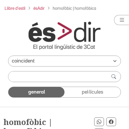
Llibre d'estil
ésAdir
homofòbic | homofòbica
general
pel·lícules
homofòbic |
Compartir p
Compar