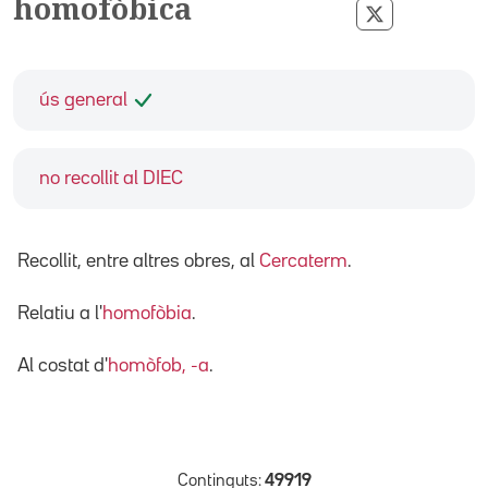
homofòbica
Compartir p
ús general
no recollit al DIEC
Recollit, entre altres obres, al
Cercaterm
.
Relatiu a l'
homofòbia
.
Al costat d'
homòfob, -a
.
Continguts:
49919