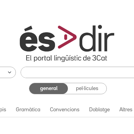
general
pel·lícules
pis
Gramàtica
Convencions
Doblatge
Altres