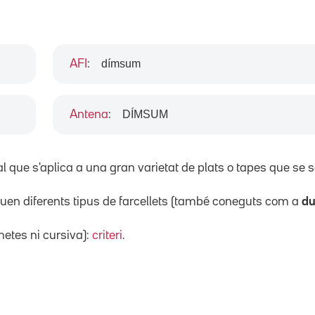
dímsum
AFI
:
DÍMSUM
Antena
:
 que s'aplica a una gran varietat de plats o tapes que se s
louen diferents tipus de farcellets (també coneguts com a
du
etes ni cursiva):
criteri
.