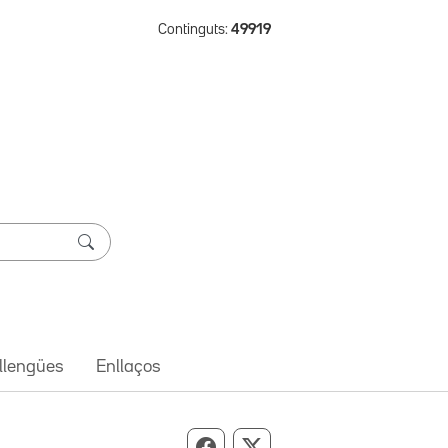
Continguts:
49919
 llengües
Enllaços