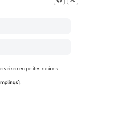
Compartir per Facebook
Compartir per X
erveixen en petites racions.
mplings
).