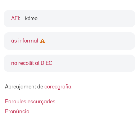
kóɾeo
AFI
:
ús informal
no recollit al DIEC
Abreujament de
coreografia
.
Paraules escurçades
Pronúncia