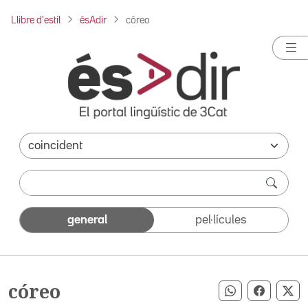
Llibre d'estil
ésAdir
córeo
general
pel·lícules
córeo
Compartir pe
Compart
Co