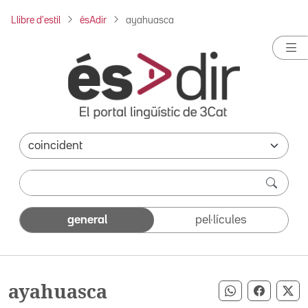
Llibre d'estil
ésAdir
ayahuasca
general
pel·lícules
ayahuasca
Compartir pe
Compart
Co