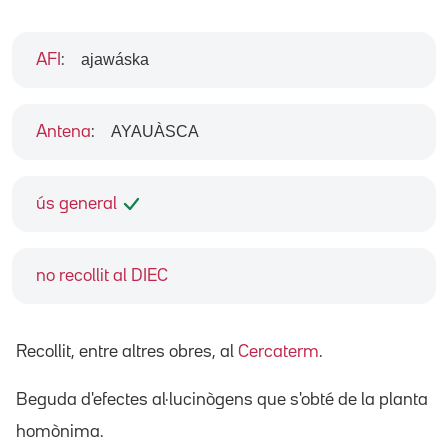
ajawáska
AFI
:
AYAUÀSCA
Antena
:
ús general
no recollit al DIEC
Recollit, entre altres obres, al
Cercaterm
.
Beguda d'efectes al·lucinògens que s'obté de la planta
homònima.