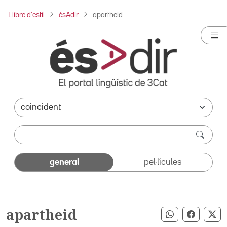
Llibre d'estil
ésAdir
apartheid
general
pel·lícules
apartheid
Compartir pe
Compart
Co