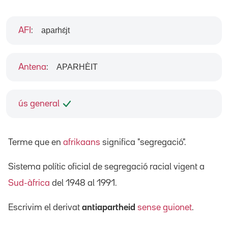
aparhɛ́jt
AFI
:
APARHÈIT
Antena
:
ús general
Terme que en
afrikaans
significa "segregació".
Sistema polític oficial de segregació racial vigent a
Sud-àfrica
del 1948 al 1991.
Escrivim el derivat
antiapartheid
sense guionet
.