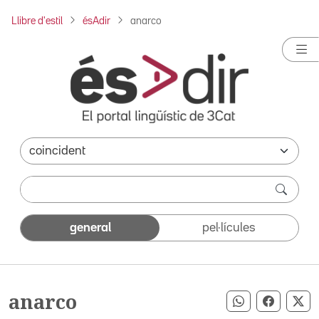
Llibre d'estil
ésAdir
anarco
general
pel·lícules
anarco
Compartir pe
Compart
Co