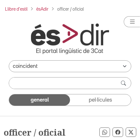
Llibre d'estil
ésAdir
officer / oficial
general
pel·lícules
officer / oficial
Compartir pe
Compart
Co