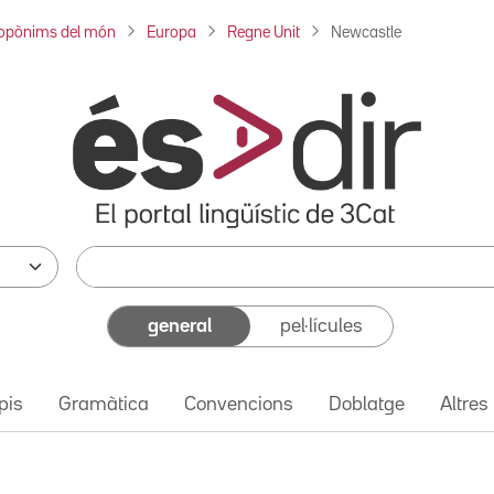
opònims del món
Europa
Regne Unit
Newcastle
general
pel·lícules
pis
Gramàtica
Convencions
Doblatge
Altres