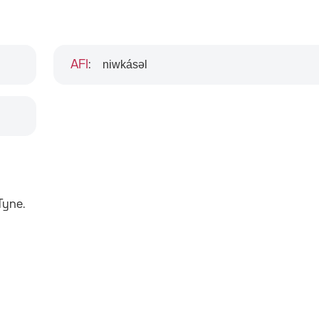
niwkásəl
AFI
:
Tyne.