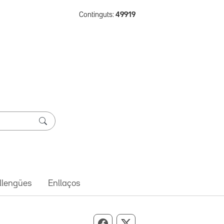
Continguts:
49919
 llengües
Enllaços