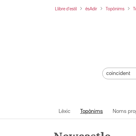
Llibre d'estil
ésAdir
Topònims
T
Lèxic
Topònims
Noms pro