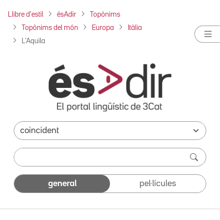
Llibre d'estil
ésAdir
Topònims
Topònims del món
Europa
Itàlia
L'Aquila
general
pel·lícules