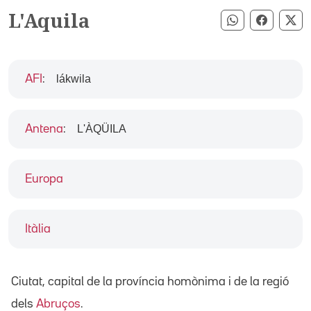
L'Aquila
Compartir pe
Compart
Co
lákwila
AFI
:
L'ÀQÜILA
Antena
:
Europa
Itàlia
Ciutat, capital de la província homònima i de la regió
dels
Abruços
.