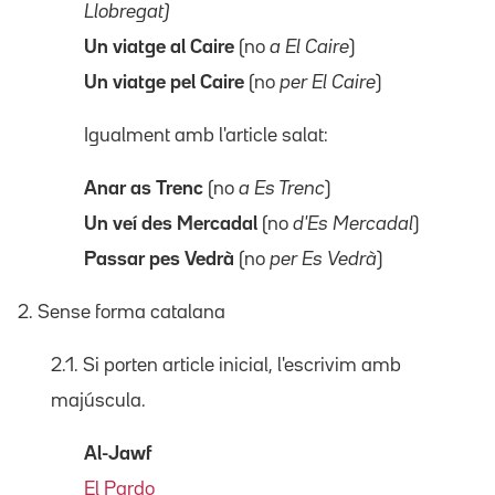
Llobregat)
Un viatge al Caire
(no
a El Caire
)
Un viatge pel Caire
(no
per El Caire
)
Igualment amb l'article salat:
Anar as Trenc
(no
a Es Trenc
)
Un veí des Mercadal
(no
d'Es Mercadal
)
Passar pes Vedrà
(no
per Es Vedrà
)
2. Sense forma catalana
2.1. Si porten article inicial, l'escrivim amb
majúscula.
Al-Jawf
El Pardo