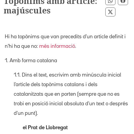
Topònims amb article:
Comparti
Com
majúscules
Comparti
Hi ha topònims que van precedits d'un article definit i
n'hi ha que no:
més informació
.
1. Amb forma catalana
1.1. Dins el text, escrivim amb minúscula inicial
l'article dels topònims catalans i dels
catalanitzats que en porten (sempre que no es
trobi en posició inicial absoluta d'un text o després
d'un punt).
el Prat de Llobregat