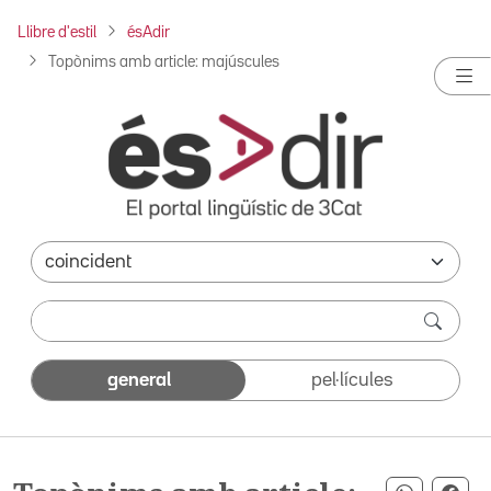
Llibre d'estil
ésAdir
Topònims amb article: majúscules
general
pel·lícules