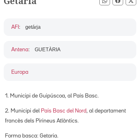
Getaria
Compartir pe
Compart
Co
getáɾja
AFI
:
GUETÀRIA
Antena
:
Europa
1. Municipi de Guipúscoa, al País Basc.
2. Municipi del
País Basc del Nord
, al departament
francès dels Pirineus Atlàntics.
Forma basca: Getaria.