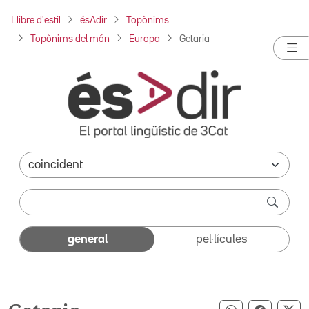
Llibre d'estil
ésAdir
Topònims
Topònims del món
Europa
Getaria
general
pel·lícules