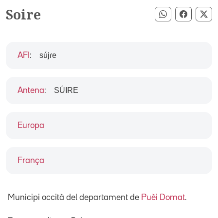
Soire
Compartir pe
Compart
Co
sújɾe
AFI
:
SÚIRE
Antena
:
Europa
França
Municipi occità del departament de
Puèi Domat
.