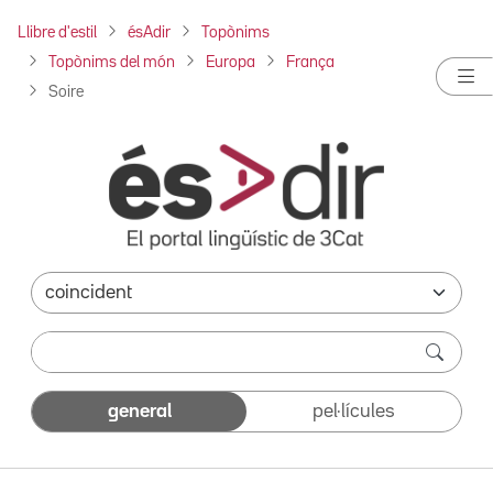
Llibre d'estil
ésAdir
Topònims
Topònims del món
Europa
França
Soire
general
pel·lícules