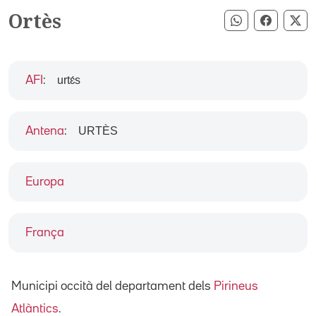
Ortès
Compartir pe
Compart
Co
urtɛ́s
AFI
:
URTÈS
Antena
:
Europa
França
Municipi occità del departament dels
Pirineus
Atlàntics
.