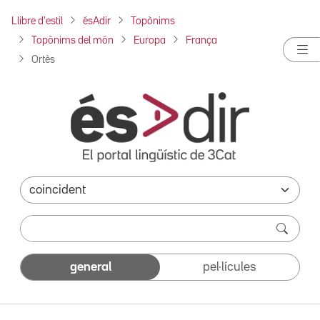
Llibre d'estil
ésAdir
Topònims
Topònims del món
Europa
França
Ortès
general
pel·lícules