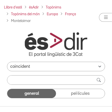
Llibre d'estil
ésAdir
Topònims
Topònims del món
Europa
França
Montelaimar
general
pel·lícules