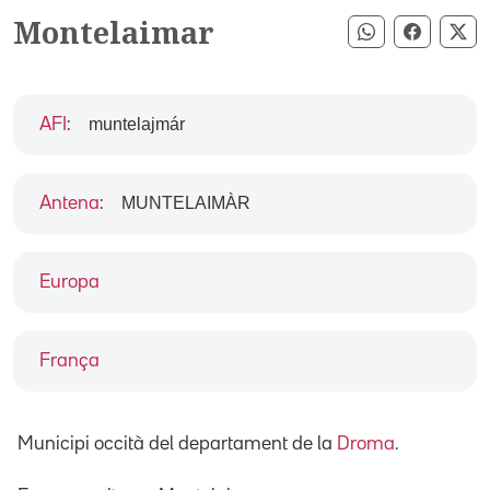
Montelaimar
Compartir pe
Compart
Co
muntelajmár
AFI
:
MUNTELAIMÀR
Antena
:
Europa
França
Municipi occità del departament de la
Droma
.