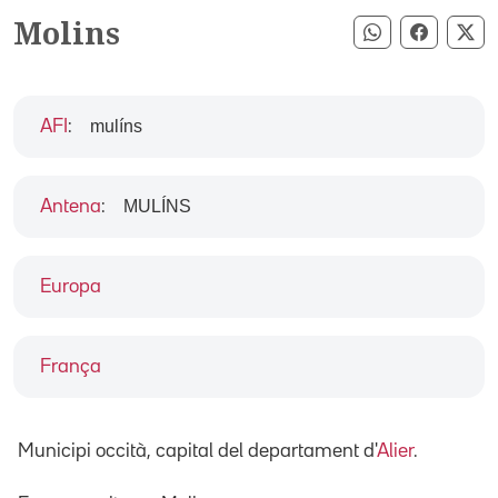
Molins
Compartir pe
Compart
Co
mulíns
AFI
:
MULÍNS
Antena
:
Europa
França
Municipi occità, capital del departament d'
Alier
.