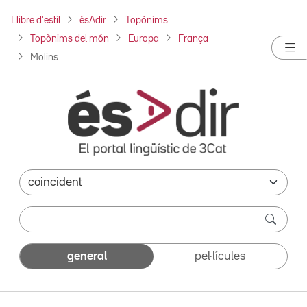
Llibre d'estil
ésAdir
Topònims
Topònims del món
Europa
França
Molins
general
pel·lícules