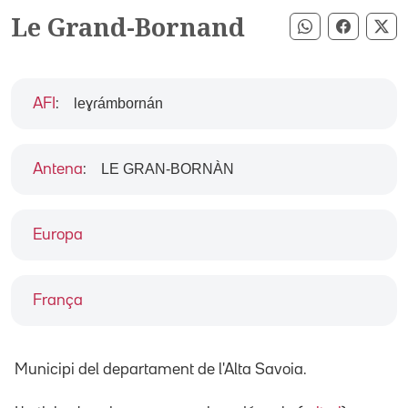
Le Grand-Bornand
Compartir pe
Compart
Co
leɣɾámbornán
AFI
:
LE GRAN-BORNÀN
Antena
:
Europa
França
Municipi del departament de l'Alta Savoia.