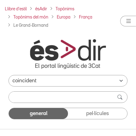
Llibre d'estil
ésAdir
Topònims
Topònims del món
Europa
França
Le Grand-Bornand
general
pel·lícules