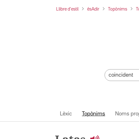
Llibre d'estil
ésAdir
Topònims
T
Lèxic
Topònims
Noms pro