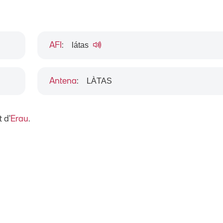
látas
AFI
:
LÀTAS
Antena
:
 d'
Erau
.