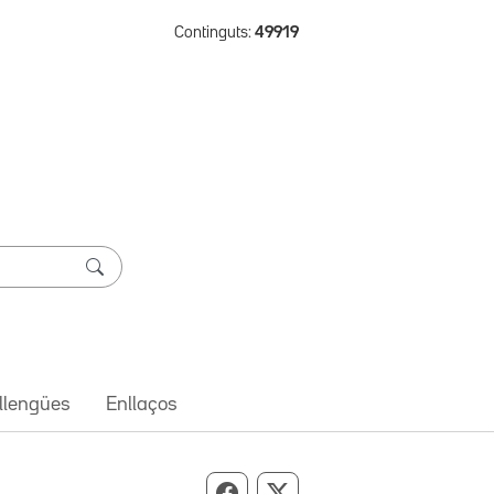
Continguts:
49919
 llengües
Enllaços