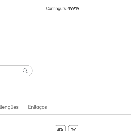
Continguts:
49919
 llengües
Enllaços