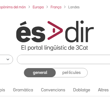
opònims del món
Europa
França
Landes
general
pel·lícules
pis
Gramàtica
Convencions
Doblatge
Altres