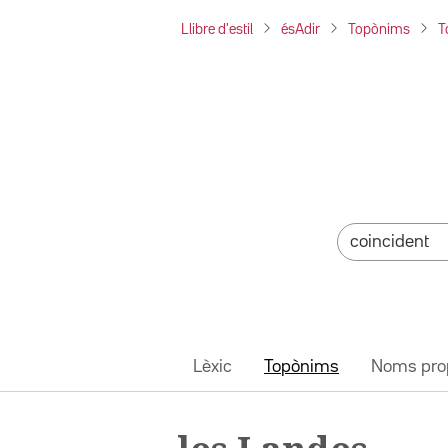
Llibre d'estil
ésAdir
Topònims
T
Lèxic
Topònims
Noms pro