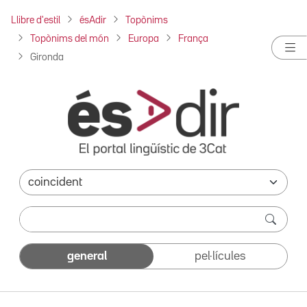
Llibre d'estil
ésAdir
Topònims
Topònims del món
Europa
França
Gironda
general
pel·lícules