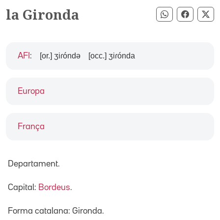
la Gironda
Compartir pe
Compart
Co
[or.] ʒiɾóndə
[occ.] ʒiɾónda
AFI
:
Europa
França
Departament.
Capital:
Bordeus
.
Forma catalana: Gironda.