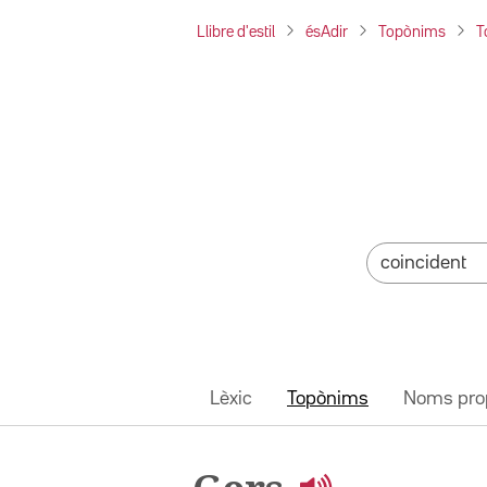
Llibre d'estil
ésAdir
Topònims
T
Lèxic
Topònims
Noms pro