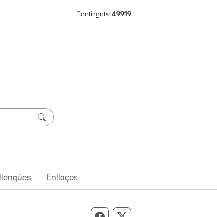
Continguts:
49919
 llengües
Enllaços