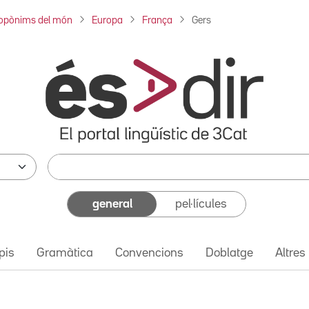
opònims del món
Europa
França
Gers
general
pel·lícules
pis
Gramàtica
Convencions
Doblatge
Altres