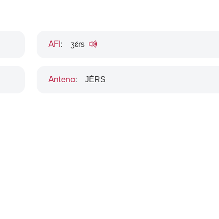
ʒɛ́rs
AFI
:
JÈRS
Antena
: