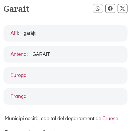
Garait
Compartir pe
Compart
Co
garájt
AFI
:
GARÀIT
Antena
:
Europa
França
Municipi occità, capital del departament de
Cruesa
.