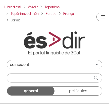
Llibre d'estil
ésAdir
Topònims
Topònims del món
Europa
França
Garait
general
pel·lícules