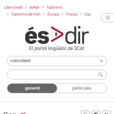
Llibre d'estil
ésAdir
Topònims
Topònims del món
Europa
França
Gap
general
pel·lícules