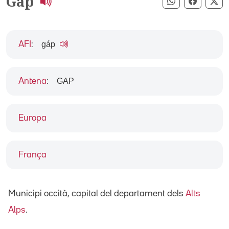
Gap
Compartir pe
Compart
Co
gáp
AFI
:
GAP
Antena
:
Europa
França
Municipi occità, capital del departament dels
Alts
Alps
.