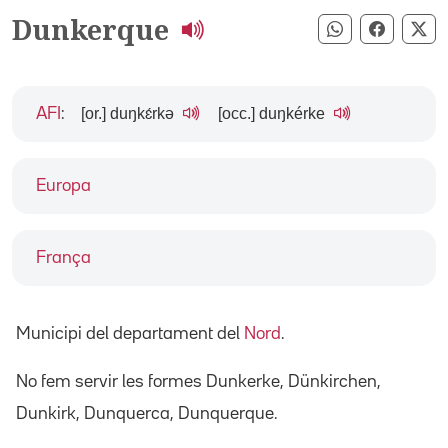
Dunkerque
Compartir pe
Compart
Co
[or.] duŋkɛ́rkə
[occ.] duŋkérke
AFI
:
Europa
França
Municipi del departament del
Nord
.
No fem servir les formes Dunkerke, Dünkirchen,
Dunkirk, Dunquerca, Dunquerque.