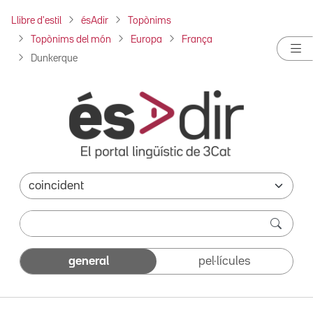
Llibre d'estil
ésAdir
Topònims
Topònims del món
Europa
França
Dunkerque
general
pel·lícules