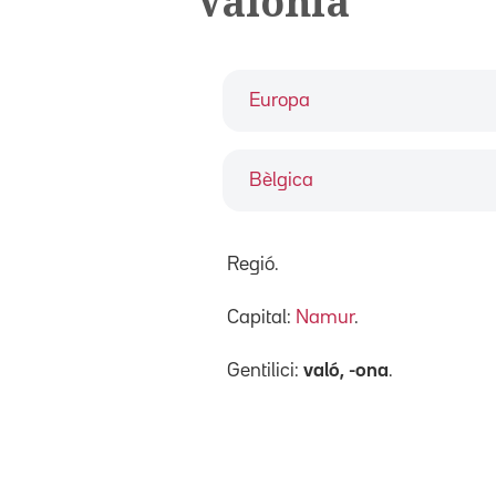
Valònia
Europa
Bèlgica
Regió.
Capital:
Namur
.
Gentilici:
való, -ona
.