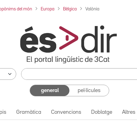
opònims del món
Europa
Bèlgica
Valònia
general
pel·lícules
pis
Gramàtica
Convencions
Doblatge
Altres