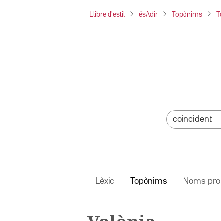
Llibre d'estil
ésAdir
Topònims
T
Lèxic
Topònims
Noms pro