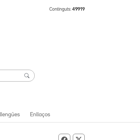
Continguts:
49919
 llengües
Enllaços