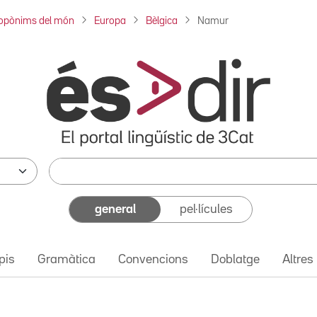
opònims del món
Europa
Bèlgica
Namur
general
pel·lícules
pis
Gramàtica
Convencions
Doblatge
Altres