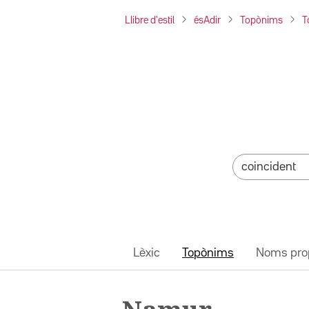
Llibre d'estil
ésAdir
Topònims
T
Lèxic
Topònims
Noms pro