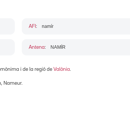
namír
AFI
:
NAMÍR
Antena
:
homònima i de la regió de
Valònia
.
n, Nameur.