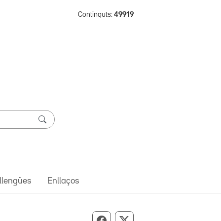
Continguts:
49919
 llengües
Enllaços