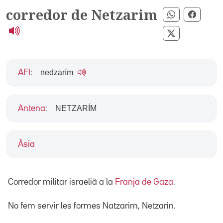
corredor de Netzarim
Compartir p
Compar
Compartir p
nedzaɾím
AFI
:
NETZARÍM
Antena
:
Àsia
Corredor militar israelià a la
Franja de Gaza
.
No fem servir les formes Natzarim, Netzarin.