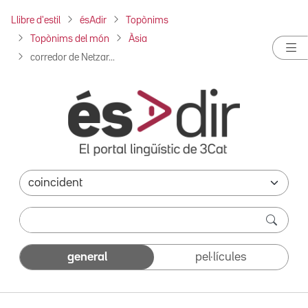
Llibre d'estil
ésAdir
Topònims
Topònims del món
Àsia
corredor de Netzar...
general
pel·lícules