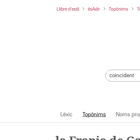
Llibre d'estil
ésAdir
Topònims
T
Lèxic
Topònims
Noms pro