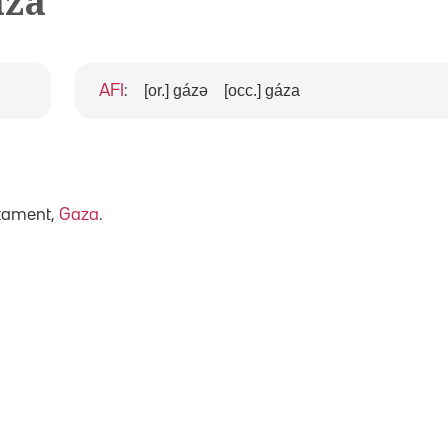
aza
[or.] gázə
[occ.] gáza
AFI
:
ctament,
Gaza
.