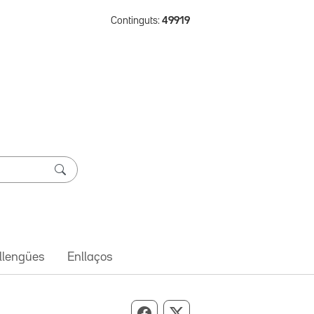
Continguts:
49919
 llengües
Enllaços