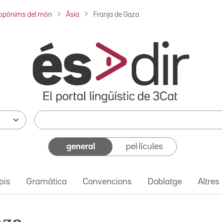
opònims del món
Àsia
Franja de Gaza
general
pel·lícules
pis
Gramàtica
Convencions
Doblatge
Altres