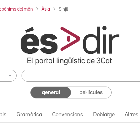
opònims del món
Àsia
Sinjil
general
pel·lícules
pis
Gramàtica
Convencions
Doblatge
Altres