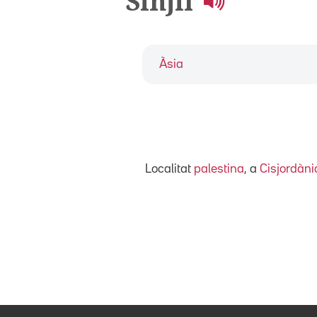
Sinjil
Àsia
Localitat
palestina
, a
Cisjordàni