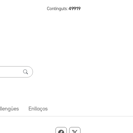
Continguts:
49919
 llengües
Enllaços