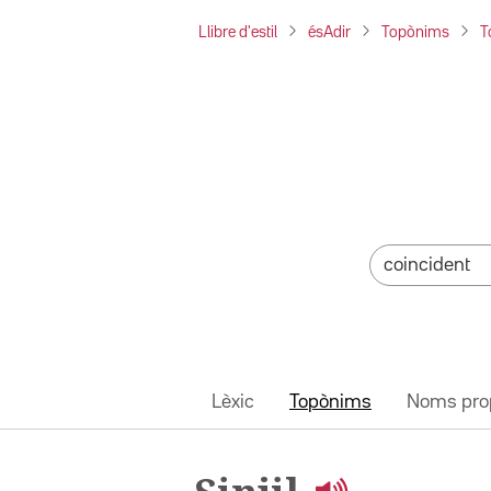
Llibre d'estil
ésAdir
Topònims
T
Lèxic
Topònims
Noms pro