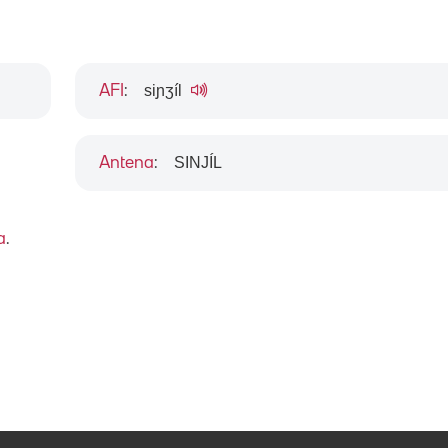
siɲʒíl
AFI
:
SINJÍL
Antena
:
a
.