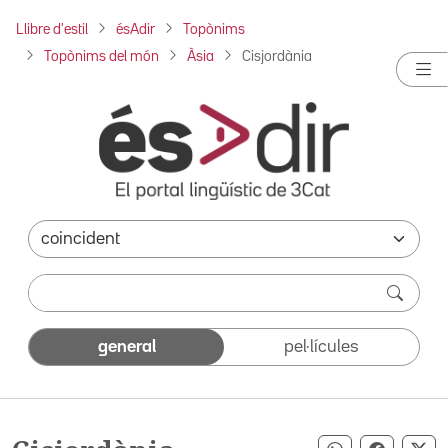
Llibre d'estil
ésAdir
Topònims
Topònims del món
Àsia
Cisjordània
general
pel·lícules