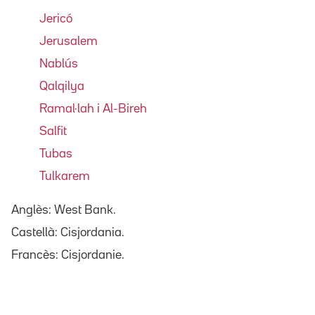
Jericó
Jerusalem
Nablús
Qalqilya
Ramal·lah i Al-Bireh
Salfit
Tubas
Tulkarem
Anglès: West Bank.
Castellà: Cisjordania.
Francès: Cisjordanie.