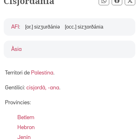
Cisjordània
Compartir pe
Compart
Co
[or.] sizʒurðániə
[occ.] sizʒorðánia
AFI
:
Àsia
Territori de
Palestina
.
Gentilici:
cisjordà, -ana
.
Províncies:
Betlem
Hebron
Jenín