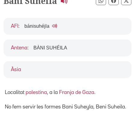
Bani Suheila
Compartir pe
Compart
Co
bánisuhéjla
AFI
:
BÀNI SUHÉILA
Antena
:
Àsia
Localitat
palestina
, a la
Franja de Gaza
.
No fem servir les formes Bani Suheyla, Beni Suheila.