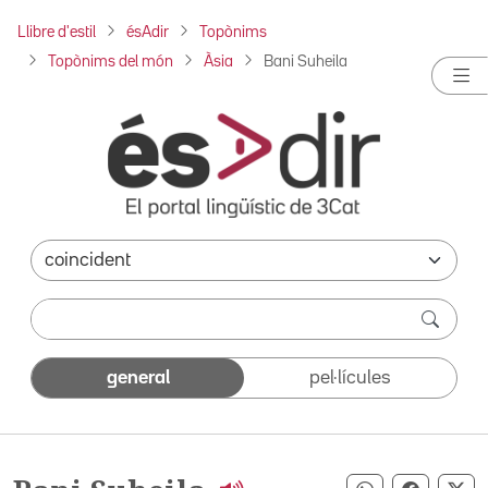
Llibre d'estil
ésAdir
Topònims
Topònims del món
Àsia
Bani Suheila
general
pel·lícules