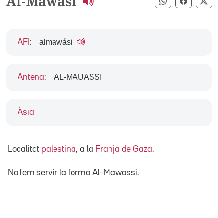
Al-Mawasi
Compartir pe
Compart
Co
almawási
AFI
:
AL-MAUÀSSI
Antena
:
Àsia
Localitat
palestina
, a la
Franja de Gaza
.
No fem servir la forma Al-Mawassi.