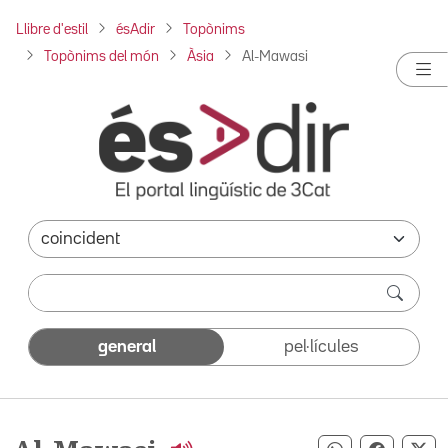
Llibre d'estil
ésAdir
Topònims
Topònims del món
Àsia
Al-Mawasi
general
pel·lícules