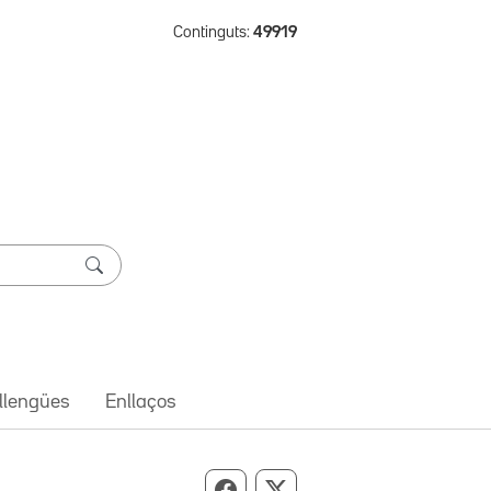
Continguts:
49919
 llengües
Enllaços