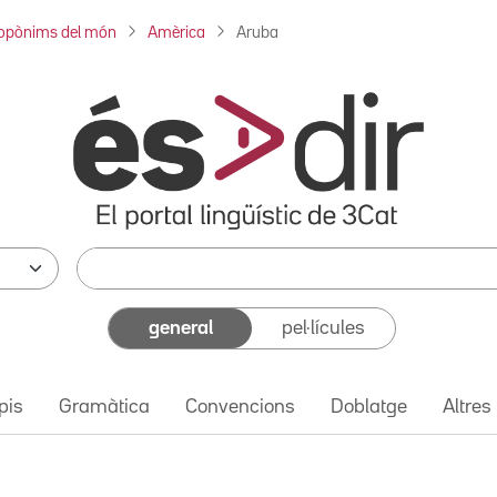
opònims del món
Amèrica
Aruba
general
pel·lícules
pis
Gramàtica
Convencions
Doblatge
Altres