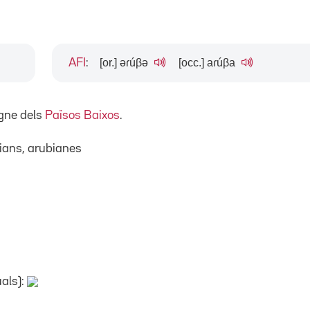
[or.] əɾúβə
[occ.] aɾúβa
AFI
:
egne dels
Països Baixos
.
bians, arubianes
uals):