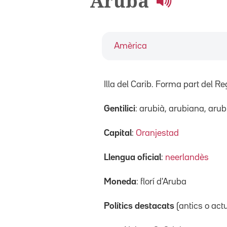
Aruba
Amèrica
Illa del Carib. Forma part del R
Gentilici
: arubià, arubiana, aru
Capital
:
Oranjestad
Llengua oficial
:
neerlandès
Moneda
: florí d'Aruba
Polítics destacats
(antics o act