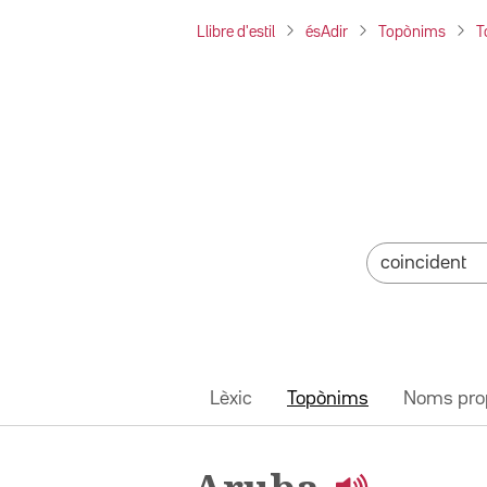
Llibre d'estil
ésAdir
Topònims
T
Lèxic
Topònims
Noms pro