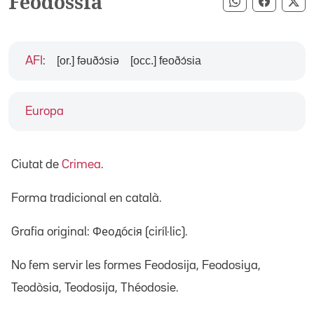
Feodòssia
Compartir pe
Compart
Co
[or.] fəuðɔ́siə
[occ.] feoðɔ́sia
AFI
:
Europa
Ciutat de
Crimea
.
Forma tradicional en català.
Grafia original: Феодóсія (ciríl·lic).
No fem servir les formes Feodosija, Feodosiya,
Teodòsia, Teodosija, Théodosie.