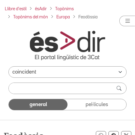
Llibre d'estil
ésAdir
Topònims
Topònims del món
Europa
Feodòssia
general
pel·lícules