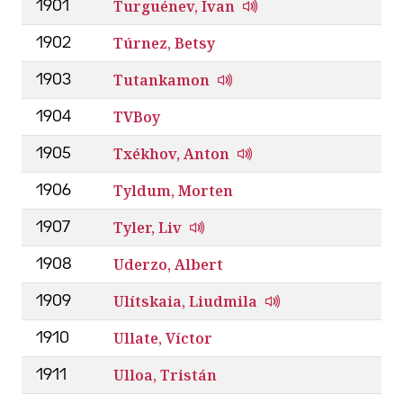
Turguénev, Ivan
1901
Túrnez, Betsy
1902
Tutankamon
1903
TVBoy
1904
Txékhov, Anton
1905
Tyldum, Morten
1906
Tyler, Liv
1907
Uderzo, Albert
1908
Ulítskaia, Liudmila
1909
Ullate, Víctor
1910
Ulloa, Tristán
1911