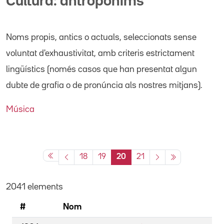
Cultura: antropònims
Noms propis
, antics o actuals,
seleccionats sense
voluntat d'exhaustivitat, amb criteris estrictament
lingüístics (només casos que han presentat algun
dubte de grafia o de pronúncia als nostres mitjans).
Música
18
19
20
21
2041 elements
#
Nom