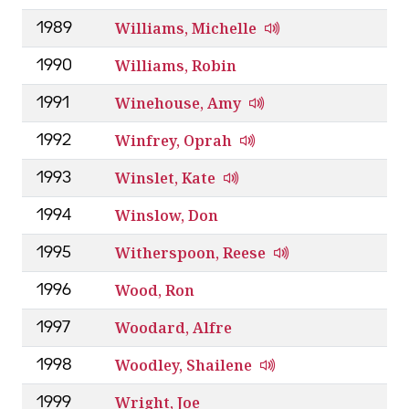
Williams, Michelle
1989
Williams, Robin
1990
Winehouse, Amy
1991
Winfrey, Oprah
1992
Winslet, Kate
1993
Winslow, Don
1994
Witherspoon, Reese
1995
Wood, Ron
1996
Woodard, Alfre
1997
Woodley, Shailene
1998
Wright, Joe
1999