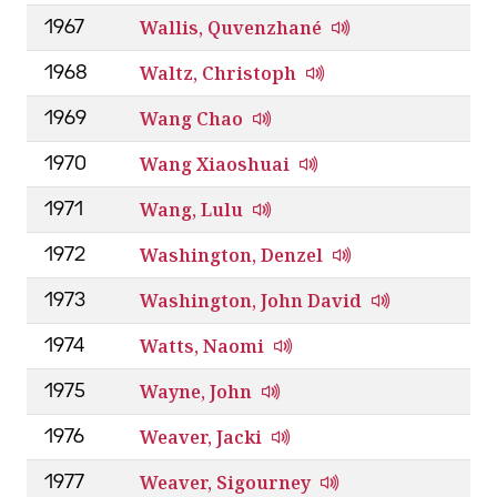
Wallis, Quvenzhané
1967
Waltz, Christoph
1968
Wang Chao
1969
Wang Xiaoshuai
1970
Wang, Lulu
1971
Washington, Denzel
1972
Washington, John David
1973
Watts, Naomi
1974
Wayne, John
1975
Weaver, Jacki
1976
Weaver, Sigourney
1977