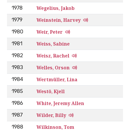
Wegelius, Jakob
1978
Weinstein, Harvey
1979
Weir, Peter
1980
Weiss, Sabine
1981
Weisz, Rachel
1982
Welles, Orson
1983
Wertmüller, Lina
1984
Westö, Kjell
1985
White, Jeremy Allen
1986
Wilder, Billy
1987
Wilkinson, Tom
1988