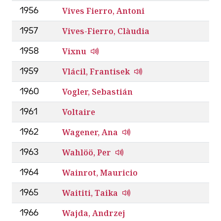
Vives Fierro, Antoni
1956
Vives-Fierro, Clàudia
1957
Vixnu
1958
Vlácil, Frantisek
1959
Vogler, Sebastián
1960
Voltaire
1961
Wagener, Ana
1962
Wahlöö, Per
1963
Wainrot, Mauricio
1964
Waititi, Taika
1965
Wajda, Andrzej
1966