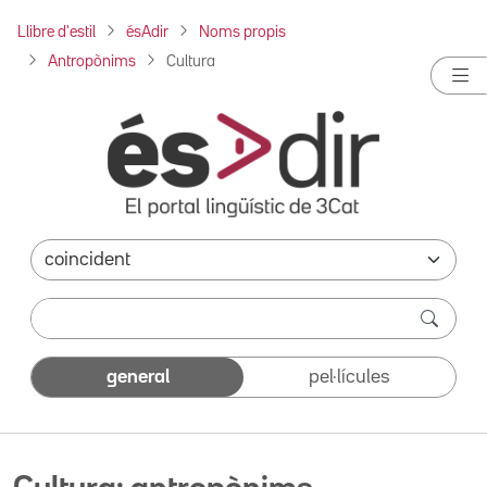
Llibre d'estil
ésAdir
Noms propis
Antropònims
Cultura
general
pel·lícules