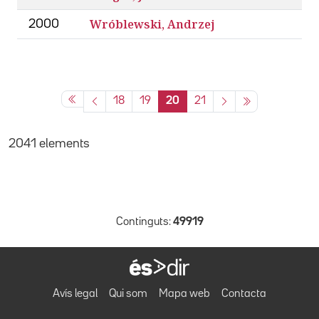
Wróblewski, Andrzej
2000
18
19
20
21
2041 elements
Continguts:
49919
Avís legal
Qui som
Mapa web
Contacta