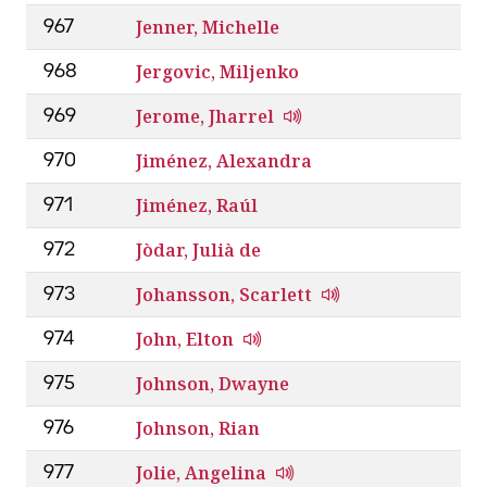
Jenner, Michelle
967
Jergovic, Miljenko
968
Jerome, Jharrel
969
Jiménez, Alexandra
970
Jiménez, Raúl
971
Jòdar, Julià de
972
Johansson, Scarlett
973
John, Elton
974
Johnson, Dwayne
975
Johnson, Rian
976
Jolie, Angelina
977