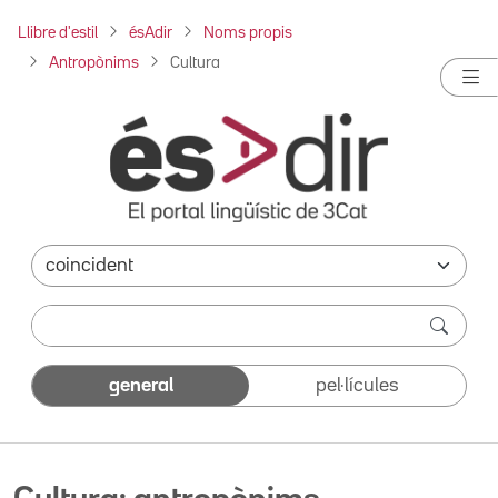
Llibre d'estil
ésAdir
Noms propis
Antropònims
Cultura
general
pel·lícules