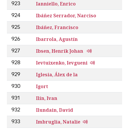
Ianniello, Enrico
923
Ibáñez Serrador, Narciso
924
Ibáñez, Francisco
925
Ibarrola, Agustín
926
Ibsen, Henrik Johan
927
Ievtuixenko, Ievgueni
928
Iglesia, Álex de la
929
Igort
930
Ilín, Ivan
931
Ilundain, David
932
Imbruglia, Natalie
933