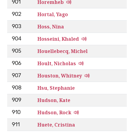
Horemheb
901
Hortal, Yago
902
Hoss, Nina
903
Hosseini, Khaled
904
Houellebecq, Michel
905
Hoult, Nicholas
906
Houston, Whitney
907
Hsu, Stephanie
908
Hudson, Kate
909
Hudson, Rock
910
Huete, Cristina
911