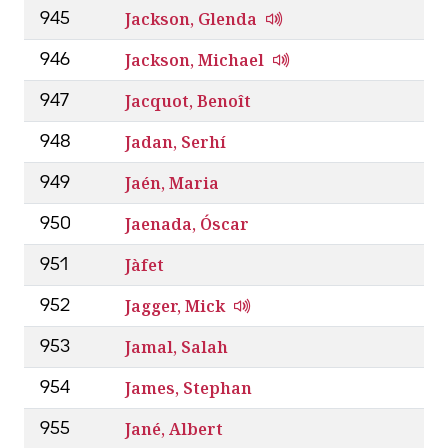
Jackson, Glenda
945
Jackson, Michael
946
Jacquot, Benoît
947
Jadan, Serhí
948
Jaén, Maria
949
Jaenada, Óscar
950
Jàfet
951
Jagger, Mick
952
Jamal, Salah
953
James, Stephan
954
Jané, Albert
955