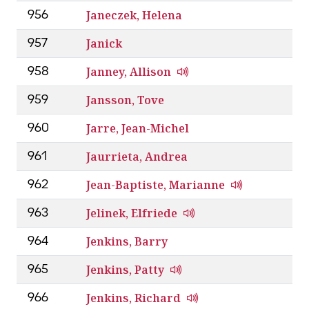
Janeczek, Helena
956
Janick
957
Janney, Allison
958
Jansson, Tove
959
Jarre, Jean-Michel
960
Jaurrieta, Andrea
961
Jean-Baptiste, Marianne
962
Jelinek, Elfriede
963
Jenkins, Barry
964
Jenkins, Patty
965
Jenkins, Richard
966