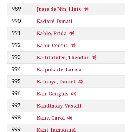
Juste de Nin, Lluís
989
Kadaré, Ismail
990
Kahlo, Frida
991
Kahn, Cédric
992
Kallifatides, Theodor
993
Kalpokaite, Larisa
994
Kaluuya, Daniel
995
Kan, Genguis
996
Kandinsky, Vassili
997
Kane, Carol
998
Kant, Immanuel
999