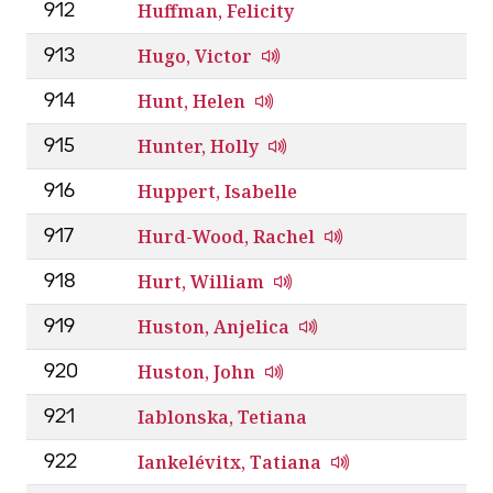
Huffman, Felicity
912
Hugo, Victor
913
Hunt, Helen
914
Hunter, Holly
915
Huppert, Isabelle
916
Hurd-Wood, Rachel
917
Hurt, William
918
Huston, Anjelica
919
Huston, John
920
Iablonska, Tetiana
921
Iankelévitx, Tatiana
922