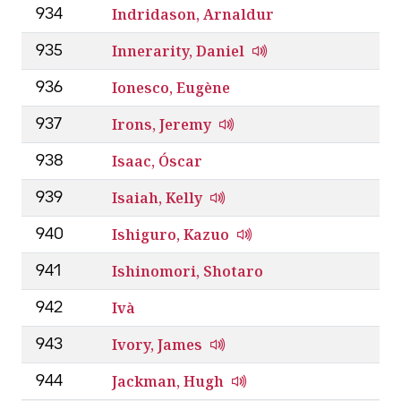
Indridason, Arnaldur
934
Innerarity, Daniel
935
Ionesco, Eugène
936
Irons, Jeremy
937
Isaac, Óscar
938
Isaiah, Kelly
939
Ishiguro, Kazuo
940
Ishinomori, Shotaro
941
Ivà
942
Ivory, James
943
Jackman, Hugh
944