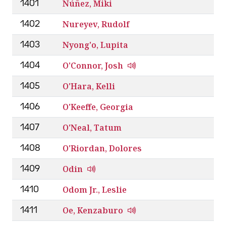
Núñez, Miki
1401
Nureyev, Rudolf
1402
Nyong'o, Lupita
1403
O'Connor, Josh
1404
O'Hara, Kelli
1405
O'Keeffe, Georgia
1406
O'Neal, Tatum
1407
O'Riordan, Dolores
1408
Odin
1409
Odom Jr., Leslie
1410
Oe, Kenzaburo
1411