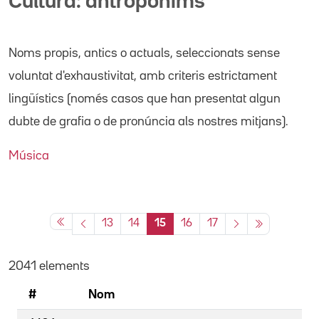
Cultura: antropònims
Noms propis
, antics o actuals,
seleccionats sense
voluntat d'exhaustivitat, amb criteris estrictament
lingüístics (només casos que han presentat algun
dubte de grafia o de pronúncia als nostres mitjans).
Música
13
14
15
16
17
2041 elements
#
Nom