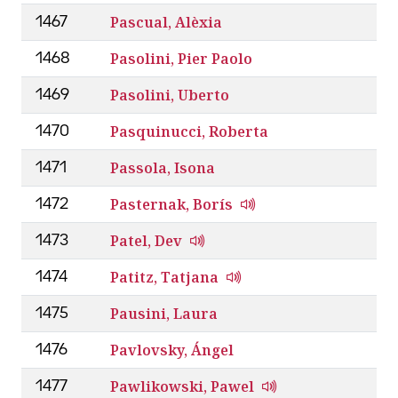
Pascual, Alèxia
1467
Pasolini, Pier Paolo
1468
Pasolini, Uberto
1469
Pasquinucci, Roberta
1470
Passola, Isona
1471
Pasternak, Borís
1472
Patel, Dev
1473
Patitz, Tatjana
1474
Pausini, Laura
1475
Pavlovsky, Ángel
1476
Pawlikowski, Pawel
1477