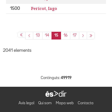
Pericot, Iago
1500
13
14
15
16
17
2041 elements
Continguts:
49919
Avís legal
Qui som
Mapa web
Contacta