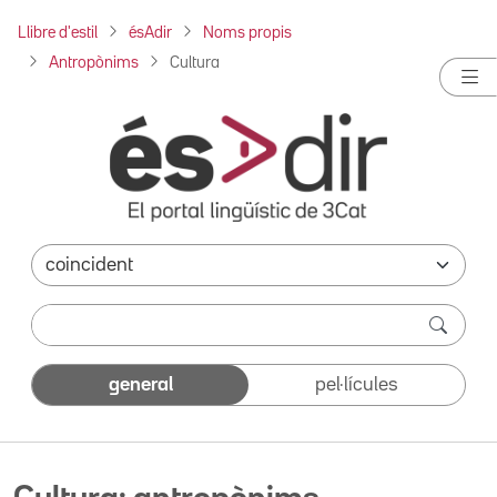
Llibre d'estil
ésAdir
Noms propis
Antropònims
Cultura
general
pel·lícules