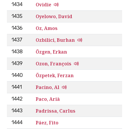
Ovidie
1434
Oyelowo, David
1435
Oz, Amos
1436
Ozbilici, Burhan
1437
Özgen, Erkan
1438
Ozon, François
1439
Özpetek, Ferzan
1440
Pacino, Al
1441
Paco, Arià
1442
Padrissa, Carlus
1443
Páez, Fito
1444