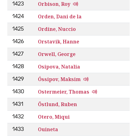
Orbison, Roy
1423
Orden, Dani de la
1424
Ordine, Nuccio
1425
Orstavik, Hanne
1426
Orwell, George
1427
Osipova, Natalia
1428
Óssipov, Maksim
1429
Ostermeier, Thomas
1430
Östlund, Ruben
1431
Otero, Miqui
1432
Ouineta
1433