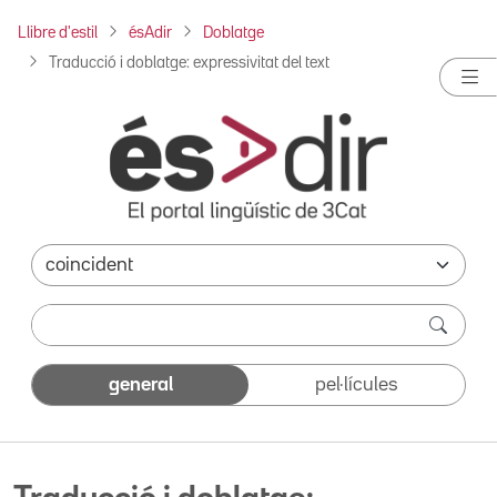
Llibre d'estil
ésAdir
Doblatge
Traducció i doblatge: expressivitat del text
general
pel·lícules