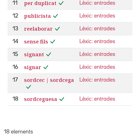
per duplicat
11
Lèxic: entrades
publicista
12
Lèxic: entrades
reelaborar
13
Lèxic: entrades
sense fils
14
Lèxic: entrades
signant
15
Lèxic: entrades
signar
16
Lèxic: entrades
sordcec | sordcega
17
Lèxic: entrades
sordceguesa
18
Lèxic: entrades
18 elements