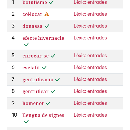
botulisme
1
Lèxic: entrades
col·locar
2
Lèxic: entrades
donassa
3
Lèxic: entrades
efecte hivernacle
4
Lèxic: entrades
enrocar-se
5
Lèxic: entrades
esclafit
6
Lèxic: entrades
gentrificació
7
Lèxic: entrades
gentrificar
8
Lèxic: entrades
homenot
9
Lèxic: entrades
llengua de signes
10
Lèxic: entrades